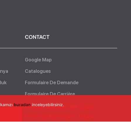
CONTACT
Google Map
nya
Catalogues
luk
Formulaire De Demande
Formulaire De Carrière
tikamızı
buradan
inceleyebilirsiniz.
Ahi Evran Mahallesi 225. Cadde
No:101 06930 Sincan - Ankara /
ko
TÜRKİYE
t