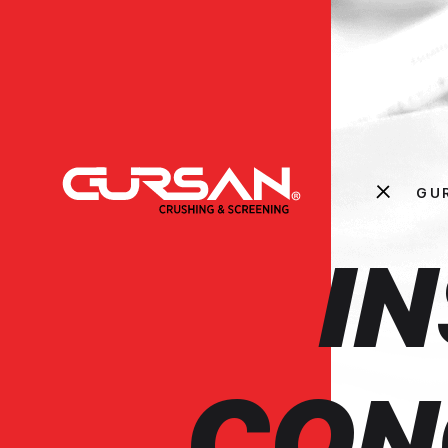
GU
I
CON