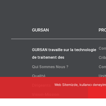
GURSAN
PR
Con
GURSAN travaille sur la technologie
de traitement des
Crib
Qui Sommes Nous ?
Con
Qualité
Unit
Web Sitemizde, kullanıcı deneyimin
Dirigeants
Ali
Vision-Mission
Clas
KVKK