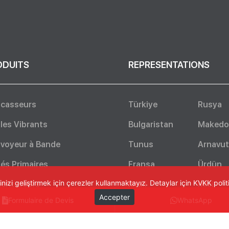
ODUITS
REPRESENTATIONS
casseurs
Türkiye
Rusya
les Vibrants
Bulgaristan
Makedo
voyeur à Bande
Tunus
Arnavut
és Primaires
Fransa
Ürdün
izi geliştirmek için çerezler kullanmaktayız. Detaylar için KVKK poli
mentateurs
Israil
Misir
Accepter
Formulaire de Devis
WhatsApp
sificateurs
Kosova
Porto ri
Küba
Voir tou