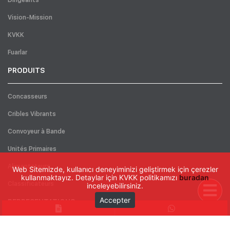
Dirigeants
Vision-Mission
KVKK
Fuarlar
PRODUITS
Concasseurs
Cribles Vibrants
Convoyeur à Bande
Unités Primaires
Alimentateurs
Web Sitemizde, kullanıcı deneyiminizi geliştirmek için çerezler
kullanmaktayız. Detaylar için KVKK politikamızı
buradan
Classificateurs
inceleyebilirsiniz.
Accepter
REPRESENTATIONS
Türkiye
Rusya