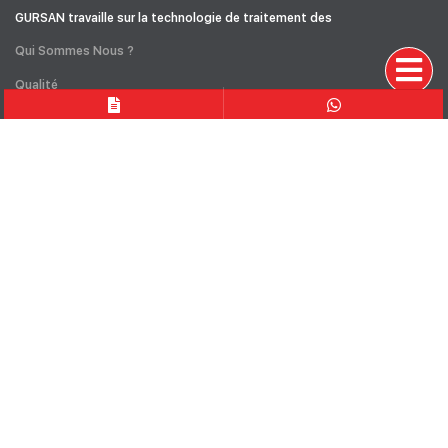
GURSAN travaille sur la technologie de traitement des
Qui Sommes Nous ?
Qualité
Dirigeants
Vision-Mission
KVKK
Fuarlar
PRODUITS
Concasseurs
Cribles Vibrants
Convoyeur à Bande
Unités Primaires
Alimentateurs