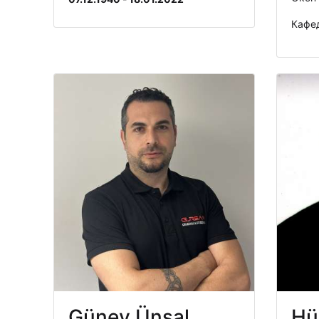
Кафед
Güney Ünsal
Hü