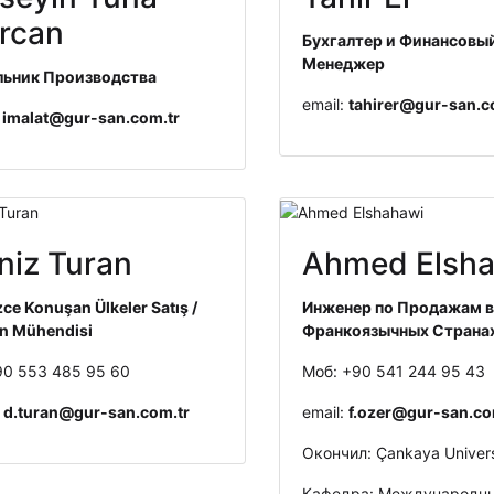
rcan
Бухгалтер и Финансовы
Менеджер
льник Производства
email:
tahirer@gur-san.c
imalat@gur-san.com.tr
niz Turan
Ahmed Elsh
izce Konuşan Ülkeler Satış /
Инженер по Продажам 
n Mühendisi
Франкоязычных Страна
+90 553 485 95 60
Моб: +90 541 244 95 43
:
d.turan@gur-san.com.tr
email:
f.ozer@gur-san.co
Окончил: Çankaya Univers
Кафедра: Международн