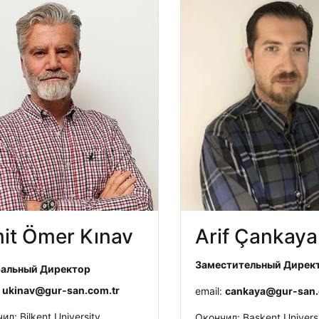
it Ömer Kınav
Arif Çankaya
Заместительный Дирек
ральный Директор
:
ukinav@gur-san.com.tr
email:
cankaya@gur-san.
ил: Bilkent University
Окончил: Başkent Univers