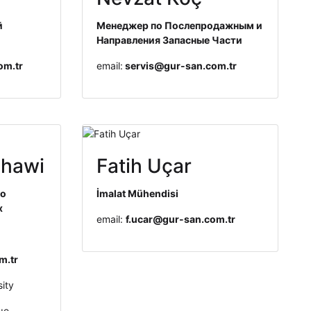
й
Менеджер по Послепродажным и
Направления Запасные Части
om.tr
email:
servis@gur-san.com.tr
ahawi
Fatih Uçar
во
İmalat Mühendisi
х
email:
f.ucar@gur-san.com.tr
m.tr
ity
ые