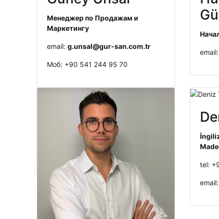
Gü
Менеджер по Продажам и
Маркетингу
Нача
email:
g.unsal@gur-san.com.tr
email:
Моб: +90 541 244 95 70
De
İngil
Made
tel: 
email