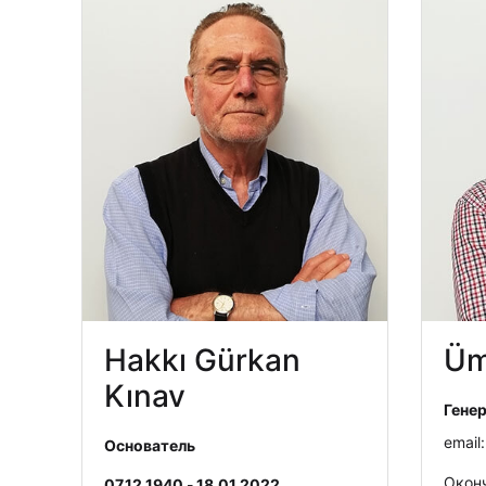
Hakkı Gürkan
Üm
Kınav
Гене
email
Основатель
Оконч
07.12.1940
-
18.01.2022