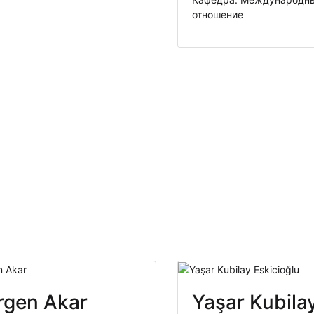
отношение
rgen Akar
Yaşar Kubila