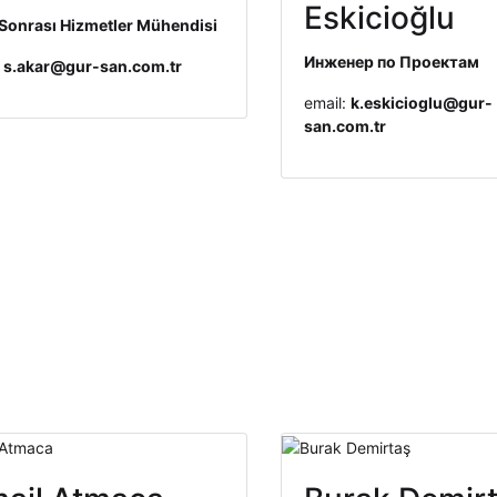
Eskicioğlu
 Sonrası Hizmetler Mühendisi
Инженер по Проектам
:
s.akar@gur-san.com.tr
email:
k.eskicioglu@gur-
san.com.tr