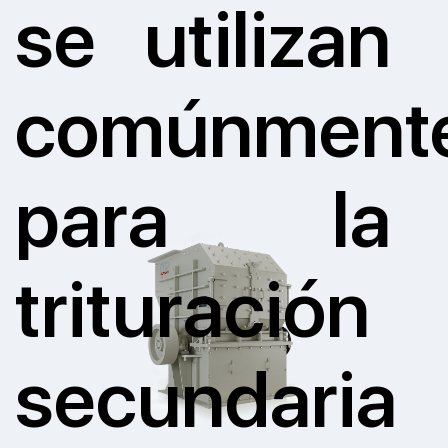
se utilizan
comúnment
para la
trituración
secundaria