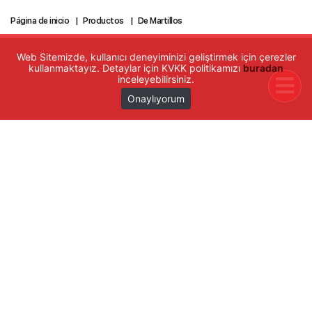
Página de inicio
Productos
De Martillos
Web Sitemizde, kullanıcı deneyiminizi geliştirmek için çerezler
kullanmaktayız. Detaylar için KVKK politikamızı
buradan
inceleyebilirsiniz.
Onaylıyorum
GÜRSAN
GURSAN trabaja desde 1979 en tecnologías de
Quiénes Somos
Calidad